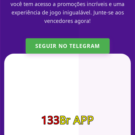
você tem acesso a promoções incríveis e uma
experiência de jogo inigualável. Junte-se aos
vencedores agora!
SEGUIR NO TELEGRAM