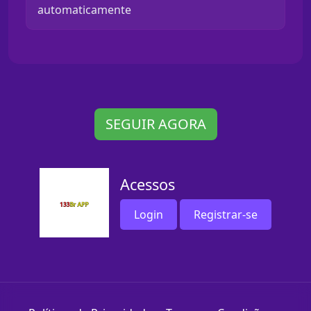
automaticamente
SEGUIR AGORA
Acessos
Login
Registrar-se