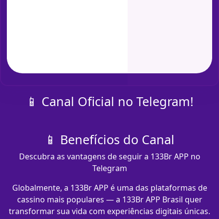
📱 Canal Oficial no Telegram!
📱 Benefícios do Canal
Descubra as vantagens de seguir a 133Br APP no
Telegram
Globalmente, a 133Br APP é uma das plataformas de
cassino mais populares — a 133Br APP Brasil quer
transformar sua vida com experiências digitais únicas.