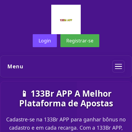
Login
Registrar-se
Menu
📱 133Br APP A Melhor
Plataforma de Apostas
Cadastre-se na 133Br APP para ganhar bônus no
cadastro e em cada recarga. Com a 133Br APP,