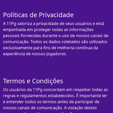
Políticas de Privacidade
A 11Pg valoriza a privacidade de seus usuários e está
empenhada em proteger todas as informações
pessoais fornecidas durante o uso de nossos canais de
comunicação. Todos os dados coletados são utilizados
exclusivamente para fins de melhoria contínua da
experiência de nossos jogadores.
Termos e Condições
Os usuários da 11Pg concordam em respeitar todas as
regras e regulamentos estabelecidos. É importante ler
e entender todos os termos antes de participar de
nossos canais de comunicação. A violação destes