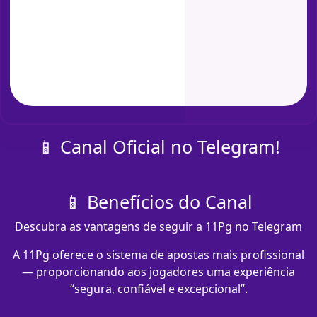
📱 Canal Oficial no Telegram!
📱 Benefícios do Canal
Descubra as vantagens de seguir a 11Pg no Telegram
A 11Pg oferece o sistema de apostas mais profissional
— proporcionando aos jogadores uma experiência
“segura, confiável e excepcional”.