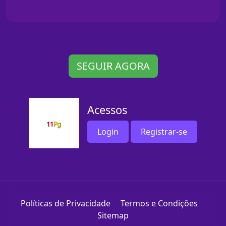
SEGUIR AGORA
Acessos
Login
Registrar-se
Políticas de Privacidade
Termos e Condições
Sitemap