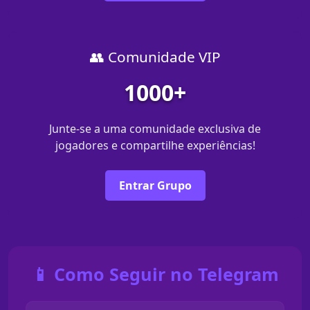
👥 Comunidade VIP
1000+
Junte-se a uma comunidade exclusiva de
jogadores e compartilhe experiências!
Entrar Grupo
📱 Como Seguir no Telegram