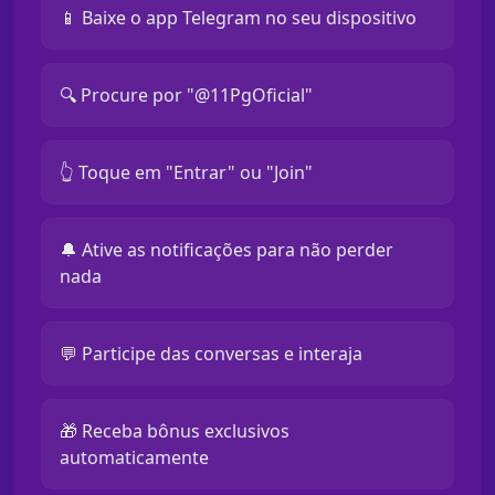
📱 Baixe o app Telegram no seu dispositivo
🔍 Procure por "@11PgOficial"
👆 Toque em "Entrar" ou "Join"
🔔 Ative as notificações para não perder
nada
💬 Participe das conversas e interaja
🎁 Receba bônus exclusivos
automaticamente