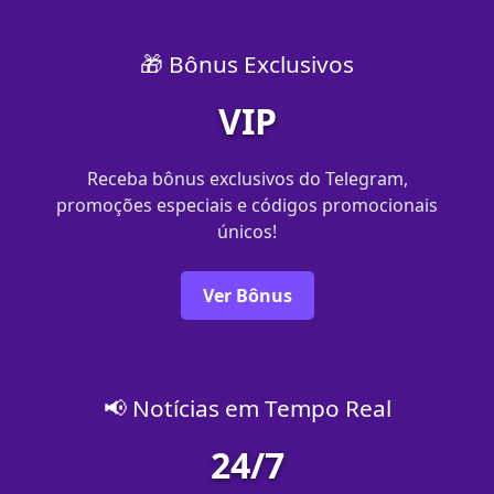
🎁 Bônus Exclusivos
VIP
Receba bônus exclusivos do Telegram,
promoções especiais e códigos promocionais
únicos!
Ver Bônus
📢 Notícias em Tempo Real
24/7