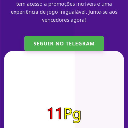
tem acesso a promoções incríveis e uma
experiência de jogo inigualável. Junte-se aos
vencedores agora!
SEGUIR NO TELEGRAM