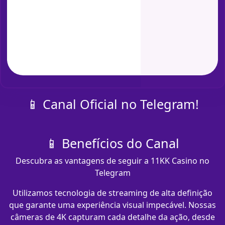
📱 Canal Oficial no Telegram!
📱 Benefícios do Canal
Descubra as vantagens de seguir a 11KK Casino no
Telegram
Utilizamos tecnologia de streaming de alta definição
que garante uma experiência visual impecável. Nossas
câmeras de 4K capturam cada detalhe da ação, desde