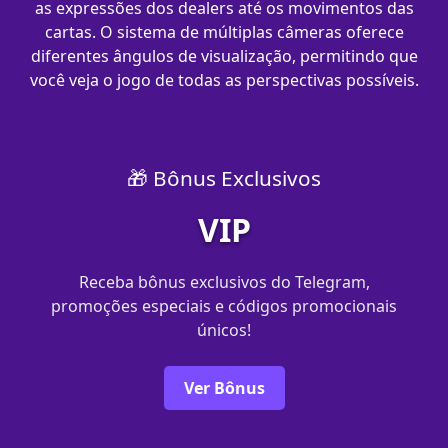
as expressões dos dealers até os movimentos das
cartas. O sistema de múltiplas câmeras oferece
diferentes ângulos de visualização, permitindo que
você veja o jogo de todas as perspectivas possíveis.
🎁 Bônus Exclusivos
VIP
Receba bônus exclusivos do Telegram,
promoções especiais e códigos promocionais
únicos!
Ver Bônus