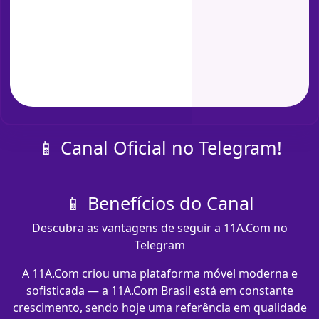
📱 Canal Oficial no Telegram!
📱 Benefícios do Canal
Descubra as vantagens de seguir a 11A.Com no
Telegram
A 11A.Com criou uma plataforma móvel moderna e
sofisticada — a 11A.Com Brasil está em constante
crescimento, sendo hoje uma referência em qualidade