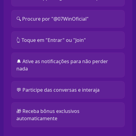
🔍 Procure por "@07WinOficial"
👆 Toque em "Entrar" ou "Join"
🔔 Ative as notificações para não perder
nada
💬 Participe das conversas e interaja
🎁 Receba bônus exclusivos
automaticamente