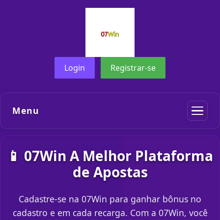
Login
Registrar-se
Menu
📱 07Win A Melhor Plataforma
de Apostas
Cadastre-se na 07Win para ganhar bônus no
cadastro e em cada recarga. Com a 07Win, você