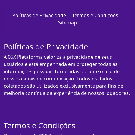
Políticas de Privacidade
Termos e Condições
Sitemap
Políticas de Privacidade
A 05X Plataforma valoriza a privacidade de seus
usuários e está empenhada em proteger todas as
informações pessoais fornecidas durante o uso de
nossos canais de comunicação. Todos os dados
coletados são utilizados exclusivamente para fins de
melhoria contínua da experiência de nossos jogadores.
Termos e Condições