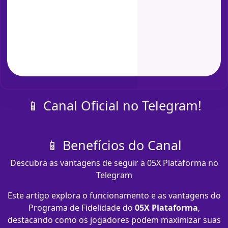
📱 Canal Oficial no Telegram!
📱 Benefícios do Canal
Descubra as vantagens de seguir a 05X Plataforma no
Telegram
Este artigo explora o funcionamento e as vantagens do
Programa de Fidelidade do
05X Plataforma
,
destacando como os jogadores podem maximizar suas