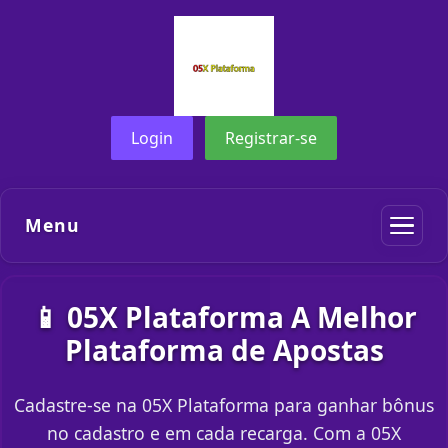
Login
Registrar-se
Menu
📱 05X Plataforma A Melhor
Plataforma de Apostas
Cadastre-se na 05X Plataforma para ganhar bônus
no cadastro e em cada recarga. Com a 05X