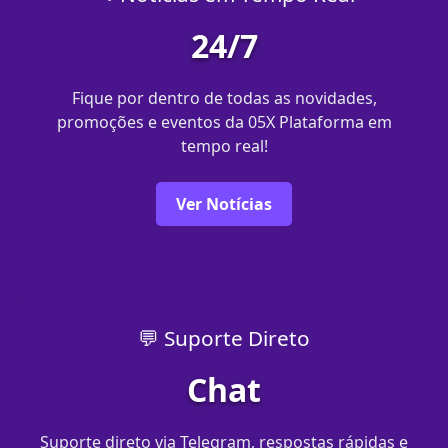
24/7
Fique por dentro de todas as novidades,
promoções e eventos da 05X Plataforma em
tempo real!
Ver Notícias
💬 Suporte Direto
Chat
Suporte direto via Telegram, respostas rápidas e