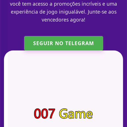
você tem acesso a promoções incríveis e uma
experiência de jogo inigualável. Junte-se aos
vencedores agora!
SEGUIR NO TELEGRAM