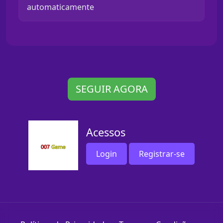
automaticamente
SEGUIR AGORA
Acessos
Login
Registrar-se