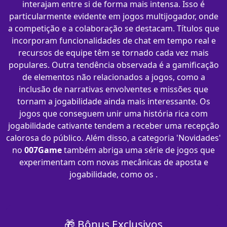
interajam entre si de forma mais intensa. Isso é
particularmente evidente em jogos multijogador, onde
a competição e a colaboração se destacam. Títulos que
incorporam funcionalidades de chat em tempo real e
recursos de equipe têm se tornado cada vez mais
populares. Outra tendência observada é a gamificação
de elementos não relacionados a jogos, como a
inclusão de narrativas envolventes e missões que
tornam a jogabilidade ainda mais interessante. Os
jogos que conseguem unir uma história rica com
jogabilidade cativante tendem a receber uma recepção
calorosa do público. Além disso, a categoria 'Novidades'
no
007Game
também abriga uma série de jogos que
experimentam com novas mecânicas de aposta e
jogabilidade, como os .
🎁 Bônus Exclusivos