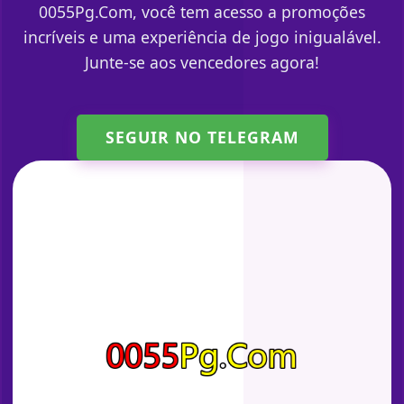
0055Pg.Com, você tem acesso a promoções
incríveis e uma experiência de jogo inigualável.
Junte-se aos vencedores agora!
SEGUIR NO TELEGRAM