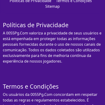
Políticas de Privacidade
Termos e Condições
Sitemap
Políticas de Privacidade
A 0055Pg.Com valoriza a privacidade de seus usuários e
está empenhada em proteger todas as informações
pessoais fornecidas durante o uso de nossos canais de
comunicação. Todos os dados coletados são utilizados
exclusivamente para fins de melhoria contínua da
experiência de nossos jogadores.
Termos e Condições
Os usuários da 0055Pg.Com concordam em respeitar
todas as regras e regulamentos estabelecidos. É