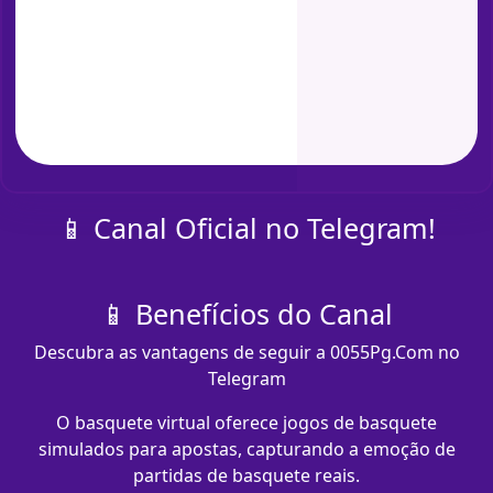
📱 Canal Oficial no Telegram!
📱 Benefícios do Canal
Descubra as vantagens de seguir a 0055Pg.Com no
Telegram
O basquete virtual oferece jogos de basquete
simulados para apostas, capturando a emoção de
partidas de basquete reais.